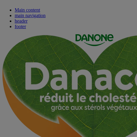
Main content
main navigation
header
footer